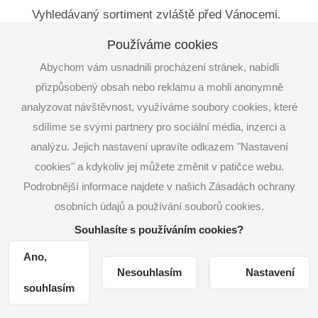
Vyhledávaný sortiment zvláště před Vánocemi.
Potah lze vyrobit s logem zákazníka, lůžko je
Používáme cookies
možno vystlat textilem (saténem). Krabice je
zabezpečena magnety.
Abychom vám usnadnili procházení stránek, nabídli
přizpůsobený obsah nebo reklamu a mohli anonymně
analyzovat návštěvnost, využíváme soubory cookies, které
Popis
sdílíme se svými partnery pro sociální média, inzerci a
analýzu. Jejich nastavení upravíte odkazem "Nastavení
cookies" a kdykoliv jej můžete změnit v patičce webu.
Podrobnější informace najdete v našich Zásadách ochrany
osobních údajů a používání souborů cookies.
Souhlasíte s používáním cookies?
COPYRIGHT © 2019
HOSPA
|
NASTAVENÍ COOKIES
|
Ano,
TVORBA WWW STRÁNEK
MACHIN.CZ
Nesouhlasím
Nastavení
souhlasím